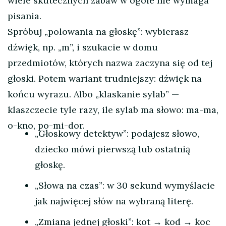
wiele skutecznych zabaw w ogóle nie wymaga
pisania.
Spróbuj „polowania na głoskę”: wybierasz
dźwięk, np. „m”, i szukacie w domu
przedmiotów, których nazwa zaczyna się od tej
głoski. Potem wariant trudniejszy: dźwięk na
końcu wyrazu. Albo „klaskanie sylab” —
klaszczecie tyle razy, ile sylab ma słowo: ma-ma,
o-kno, po-mi-dor.
„Głoskowy detektyw”: podajesz słowo,
dziecko mówi pierwszą lub ostatnią
głoskę.
„Słowa na czas”: w 30 sekund wymyślacie
jak najwięcej słów na wybraną literę.
„Zmiana jednej głoski”: kot → kod → koc