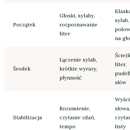
Klask
Głoski, sylaby,
sylab,
Początek
rozpoznawanie
polow
liter
na gł
Ścież
Łączenie sylab,
liter,
Środek
krótkie wyrazy,
pudeł
płynność
słów
Wyści
Rozumienie,
słowa
Stabilizacja
czytanie zdań,
czyta
tempo
listy