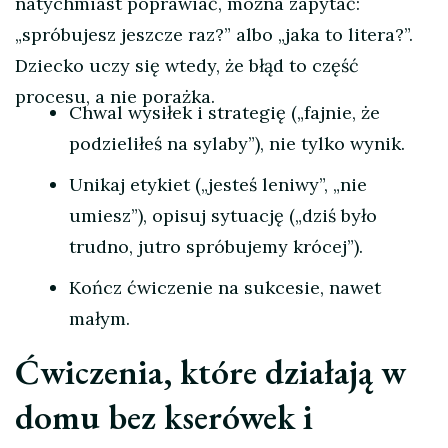
natychmiast poprawiać, można zapytać:
„spróbujesz jeszcze raz?” albo „jaka to litera?”.
Dziecko uczy się wtedy, że błąd to część
procesu, a nie porażka.
Chwal wysiłek i strategię („fajnie, że
podzieliłeś na sylaby”), nie tylko wynik.
Unikaj etykiet („jesteś leniwy”, „nie
umiesz”), opisuj sytuację („dziś było
trudno, jutro spróbujemy krócej”).
Kończ ćwiczenie na sukcesie, nawet
małym.
Ćwiczenia, które działają w
domu bez kserówek i