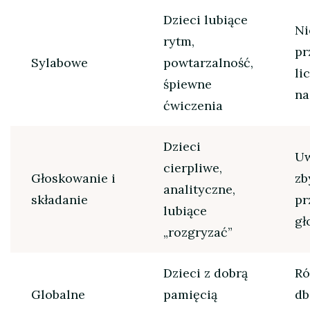
Dzieci lubiące
Ni
rytm,
pr
Sylabowe
powtarzalność,
li
śpiewne
na
ćwiczenia
Dzieci
Uw
cierpliwe,
Głoskowanie i
zb
analityczne,
składanie
pr
lubiące
gł
„rozgryzać”
Dzieci z dobrą
Ró
Globalne
pamięcią
db