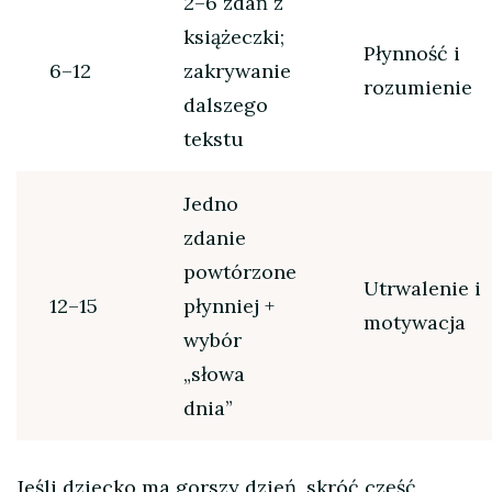
2–6 zdań z
książeczki;
Płynność i
6–12
zakrywanie
rozumienie
dalszego
tekstu
Jedno
zdanie
powtórzone
Utrwalenie i
12–15
płynniej +
motywacja
wybór
„słowa
dnia”
Jeśli dziecko ma gorszy dzień, skróć część