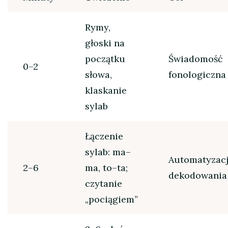
Rymy,
głoski na
początku
Świadomość
0–2
słowa,
fonologiczna
klaskanie
sylab
Łączenie
sylab: ma–
Automatyzac
2–6
ma, to–ta;
dekodowania
czytanie
„pociągiem”