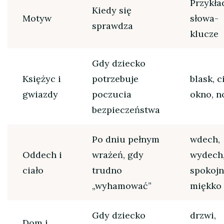
Przykł
Kiedy się
Motyw
słowa-
sprawdza
klucze
Gdy dziecko
Księżyc i
potrzebuje
blask, c
gwiazdy
poczucia
okno, n
bezpieczeństwa
Po dniu pełnym
wdech,
Oddech i
wrażeń, gdy
wydech
ciało
trudno
spokojn
„wyhamować”
miękko
Gdy dziecko
drzwi,
Dom i