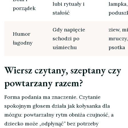
lubi rytuały i
lampka,
porządek
stałość
podusz
Gdy napięcie
ziew, mi
Humor
schodzi po
mruczy,
łagodny
uśmiechu
psotka
Wiersz czytany, szeptany czy
powtarzany razem?
Forma podania ma znaczenie. Czytanie
spokojnym głosem działa jak kołysanka dla
mózgu: powtarzalny rytm obniża czujność, a
dziecko może „odpłynąć” bez potrzeby