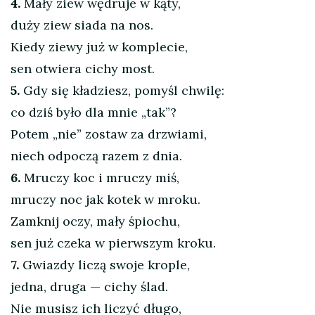
4.
Mały ziew wędruje w kąty,
duży ziew siada na nos.
Kiedy ziewy już w komplecie,
sen otwiera cichy most.
5.
Gdy się kładziesz, pomyśl chwilę:
co dziś było dla mnie „tak”?
Potem „nie” zostaw za drzwiami,
niech odpoczą razem z dnia.
6.
Mruczy koc i mruczy miś,
mruczy noc jak kotek w mroku.
Zamknij oczy, mały śpiochu,
sen już czeka w pierwszym kroku.
7.
Gwiazdy liczą swoje krople,
jedna, druga — cichy ślad.
Nie musisz ich liczyć długo,