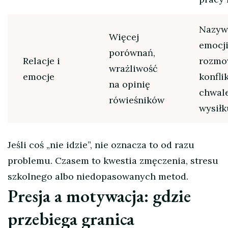
Nazyw
Więcej
emocji
porównań,
Relacje i
rozmo
wrażliwość
emocje
konflik
na opinię
chwal
rówieśników
wysiłk
Jeśli coś „nie idzie”, nie oznacza to od razu
problemu. Czasem to kwestia zmęczenia, stresu
szkolnego albo niedopasowanych metod.
Presja a motywacja: gdzie
przebiega granica