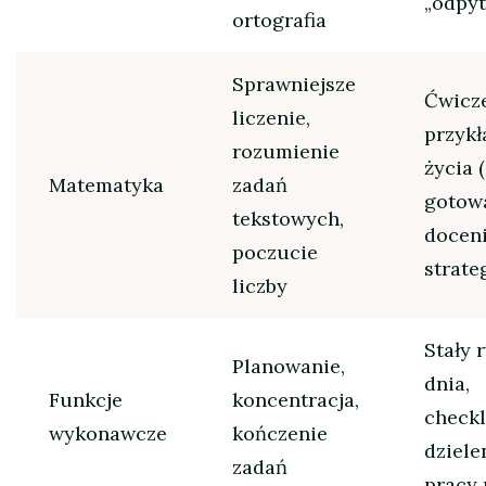
„odpy
ortografia
Sprawniejsze
Ćwicz
liczenie,
przykł
rozumienie
życia 
Matematyka
zadań
gotowa
tekstowych,
docen
poczucie
strate
liczby
Stały 
Planowanie,
dnia,
Funkcje
koncentracja,
checkl
wykonawcze
kończenie
dziele
zadań
pracy 