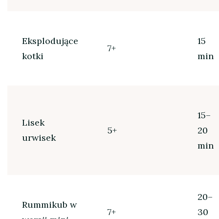
Eksplodujące
15
7+
kotki
min
15–
Lisek
5+
20
urwisek
min
20–
Rummikub w
7+
30